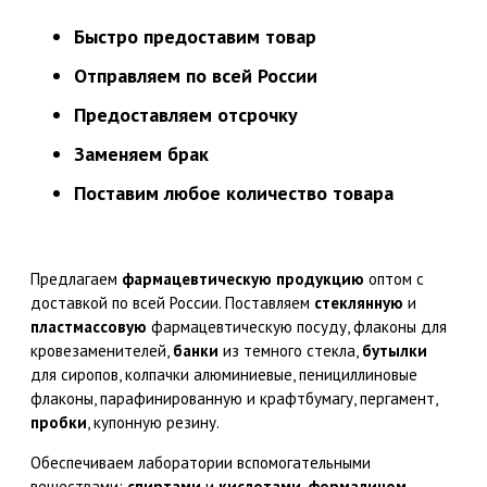
Быстро предоставим товар
Отправляем по всей России
Предоставляем отсрочку
Заменяем брак
Поставим любое количество товара
Предлагаем
фармацевтическую продукцию
оптом с
доставкой по всей России. Поставляем
стеклянную
и
пластмассовую
фармацевтическую посуду, флаконы для
кровезаменителей,
банки
из темного стекла,
бутылки
для сиропов, колпачки алюминиевые, пенициллиновые
флаконы, парафинированную и крафтбумагу, пергамент,
пробки
, купонную резину.
Обеспечиваем лаборатории вспомогательными
веществами:
спиртами
и
кислотами
,
формалином
,