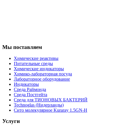
Надежный поставщик
Наш самый лучший и надежный поставщик.
Работаем давно и очень довольны сервисом.
Андрей Кузнецов, ЕВРАЗ
Мы поставляем
Химические реактивы
Питательные среды
Химические индикаторы
Химико-лабораторная посуда
Лабораторное оборудование
Индикаторы
Среда Раймонда
Среда Постгейта
Среда для ТИОНОВЫХ БАКТЕРИЙ
Technoglas (Нидерланды)
Сито молекулярное Kuraray 1.5GN-H
Услуги